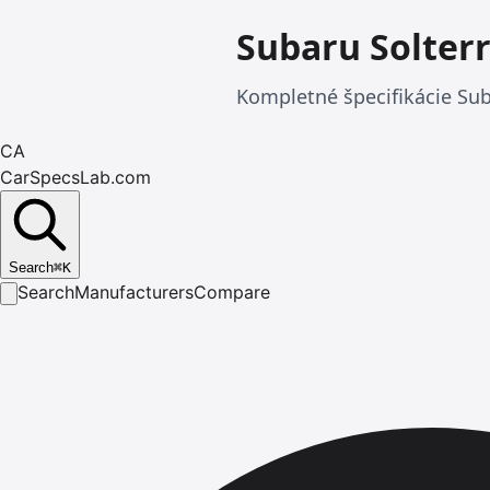
Subaru Solter
Kompletné špecifikácie Suba
CA
CarSpecsLab.com
Search
⌘
K
Search
Manufacturers
Compare