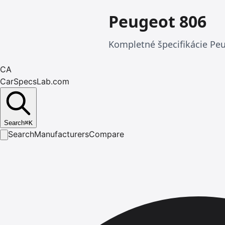
Peugeot 806
Kompletné špecifikácie Peu
CA
CarSpecsLab.com
Search
⌘
K
Search
Manufacturers
Compare