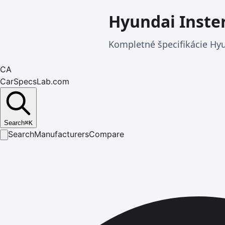
Hyundai Inste
Kompletné špecifikácie Hyun
CA
CarSpecsLab.com
Search
⌘
K
Search
Manufacturers
Compare