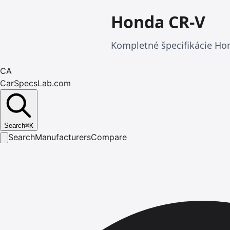
Honda CR-V
Kompletné špecifikácie Hon
CA
CarSpecsLab.com
Search
⌘
K
Search
Manufacturers
Compare