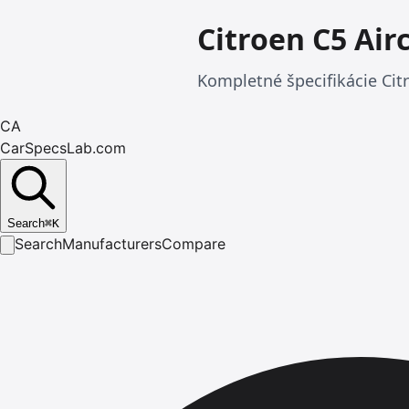
Citroen C5 Air
Kompletné špecifikácie Citr
CA
CarSpecsLab.com
Search
⌘
K
Search
Manufacturers
Compare