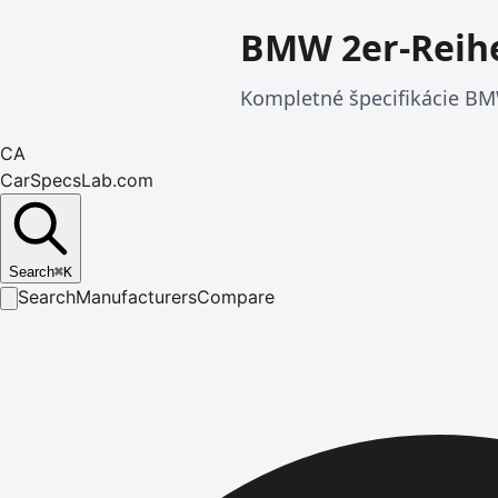
BMW 2er-Reih
Kompletné špecifikácie BMW
CA
CarSpecsLab.com
Search
⌘
K
Search
Manufacturers
Compare