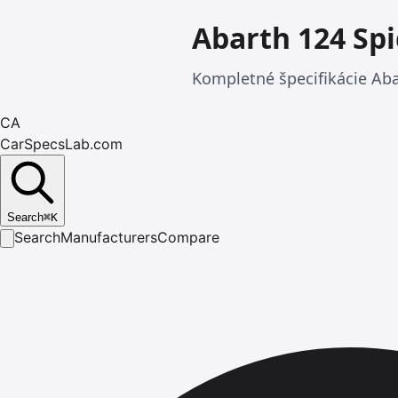
Abarth 124 Sp
Kompletné špecifikácie Abar
CA
CarSpecsLab.com
Search
⌘
K
Search
Manufacturers
Compare